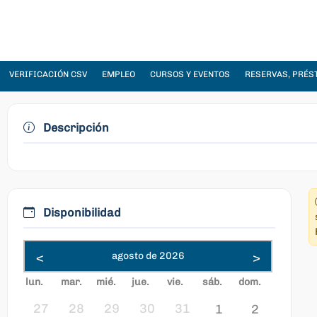
VERIFICACIÓN CSV
EMPLEO
CURSOS Y EVENTOS
RESERVAS, PRÉS
Descripción
Disponibilidad
<
agosto de 2026
>
lun.
mar.
mié.
jue.
vie.
sáb.
dom.
27
28
29
30
31
1
2