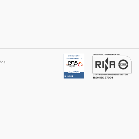
dos
.